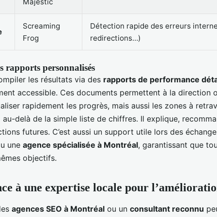
Majestic
Screaming
Détection rapide des erreurs intern
e
Frog
redirections…)
s rapports personnalisés
ompiler les résultats via des
rapports de performance déta
iment accessible. Ces documents permettent à la direction o
aliser rapidement les progrès, mais aussi les zones à retrav
 au-delà de la simple liste de chiffres. Il explique, recomm
ctions futures. C’est aussi un support utile lors des échang
u une
agence spécialisée à Montréal
, garantissant que to
êmes objectifs.
nce à une expertise locale pour l’améliorat
des
agences SEO à Montréal
ou un
consultant reconnu
peu