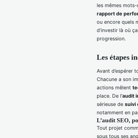
les mêmes mots-c
rapport de perf
ou encore quels 
d’investir là où ç
progression.
Les étapes i
Avant d’espérer 
Chacune a son imp
actions mêlent
te
place. De l’
audit i
sérieuse de
suivi
notamment en pas
L’audit SEO, po
Tout projet com
sous tous ses ang