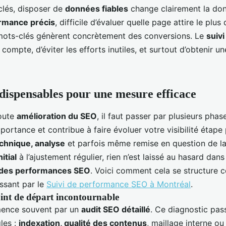
lés, disposer de
données fiables
change clairement la don
ormance précis
, difficile d’évaluer quelle page attire le plus 
mots-clés génèrent concrètement des conversions. Le
suivi
a compte, d’éviter les efforts inutiles, et surtout d’obtenir un
ndispensables pour une mesure efficace
toute
amélioration du SEO
, il faut passer par plusieurs phas
ortance et contribue à faire évoluer votre visibilité étape
chnique, analyse
et parfois même remise en question de la
nitial
à l’ajustement régulier, rien n’est laissé au hasard da
 des performances SEO
. Voici comment cela se structure 
sant par le
Suivi de performance SEO à Montréal
.
int de départ incontournable
mence souvent par un
audit SEO détaillé
. Ce diagnostic pass
les :
indexation, qualité des contenus
, maillage interne o