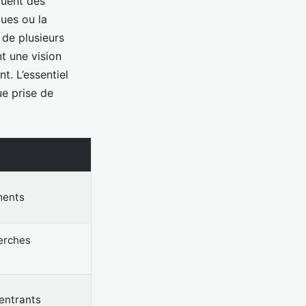
cluent des
ques ou la
e de plusieurs
nt une vision
t. L’essentiel
ue prise de
ments
herches
 entrants