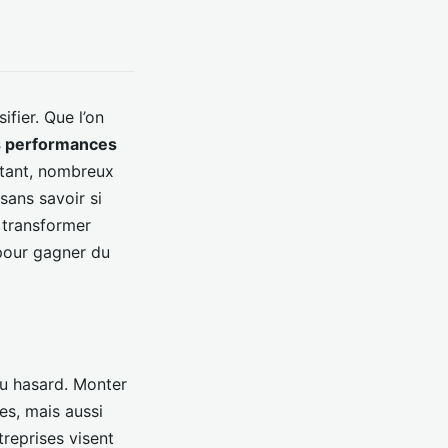
fier. Que l’on
s performances
rtant, nombreux
sans savoir si
e transformer
 pour gagner du
au hasard. Monter
es, mais aussi
treprises visent