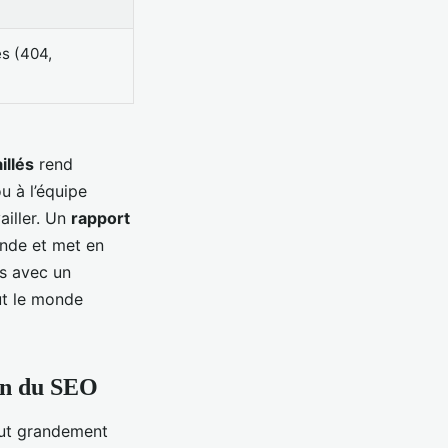
es (404,
illés
rend
u à l’équipe
ailler. Un
rapport
ande et met en
es avec un
ut le monde
ion du SEO
t grandement