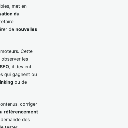
ibles, met en
sation du
refaire
pérer de
nouvelles
 moteurs. Cette
à observer les
e SEO
, il devient
ges qui gagnent ou
inking
ou de
 contenus, corriger
du référencement
ui demande des
de tester