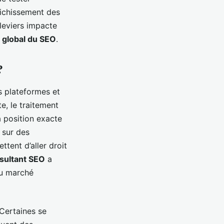
nrichissement des
 leviers impacte
 global du SEO
.
?
s plateformes et
te, le traitement
 position exacte
 sur des
ttent d’aller droit
sultant SEO
a
du marché
 Certaines se