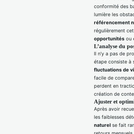
conformité des ba
lumière les obstac
référencement n
régulièrement cet
opportunités
ou é
L’analyse du pos
Il n’y a pas de p
étape consiste à 
fluctuations de vi
facile de comparer
perdent en tractio
création de conten
Ajuster et optimi
Après avoir recue
les faiblesses dét
naturel
se fait ra
retours mensuels