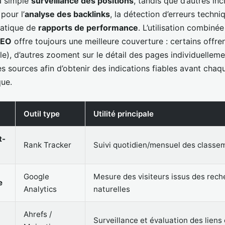
a simple
surveillance des positions
, tandis que d’autres in
pour l’
analyse des backlinks
, la détection d’erreurs techni
matique de
rapports de performance
. L’utilisation combiné
SEO
offre toujours une meilleure couverture : certains offre
e), d’autres zooment sur le détail des pages individuellemen
es sources afin d’obtenir des indications fiables avant chaq
que.
Outil type
Utilité principale
t-
Rank Tracker
Suivi quotidien/mensuel des classe
Google
Mesure des visiteurs issus des rec
e
Analytics
naturelles
Ahrefs /
Surveillance et évaluation des liens