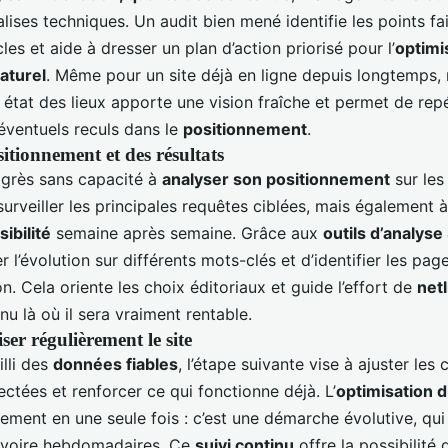
lises techniques. Un audit bien mené identifie les points fa
les et aide à dresser un plan d’action priorisé pour l’
optimi
aturel
. Même pour un site déjà en ligne depuis longtemps, 
 état des lieux apporte une vision fraîche et permet de re
ventuels reculs dans le
positionnement
.
itionnement et des résultats
rogrès sans capacité à
analyser son positionnement
sur les
surveiller les principales requêtes ciblées, mais également 
sibilité
semaine après semaine. Grâce aux
outils d’analys
 l’évolution sur différents mots-clés et d’identifier les pa
n. Cela oriente les choix éditoriaux et guide l’effort de
netl
u là où il sera vraiment rentable.
ser régulièrement le site
illi des
données fiables
, l’étape suivante vise à ajuster les
ectées et renforcer ce qui fonctionne déjà. L’
optimisation 
rement en une seule fois : c’est une démarche évolutive, q
 voire hebdomadaires. Ce
suivi continu
offre la possibilité 