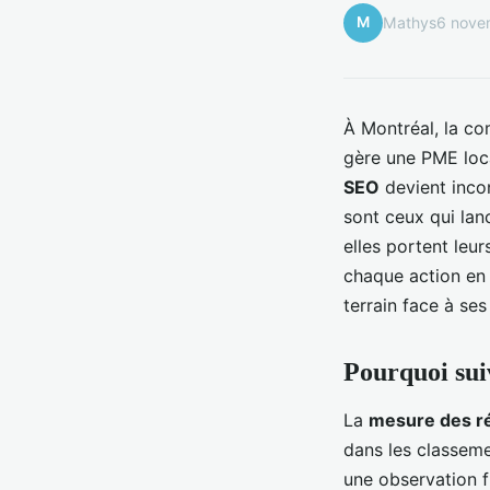
M
Mathys
6 nove
À Montréal, la co
gère une PME loca
SEO
devient inco
sont ceux qui lan
elles portent leu
chaque action e
terrain face à ses
Pourquoi sui
La
mesure des ré
dans les classeme
une observation 