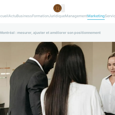
cueil
Actu
Business
Formation
Juridique
Management
Marketing
Servi
Montréal : mesurer, ajuster et améliorer son positionnement